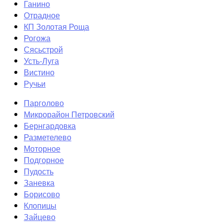
Ганино
Отрадное
КП Золотая Роща
Рогожа
Сясьстрой
Усть-Луга
Вистино
Ручьи
Парголово
Микрорайон Петровский
Бернгардовка
Разметелево
Моторное
Подгорное
Пудость
Заневка
Борисово
Клопицы
Зайцево