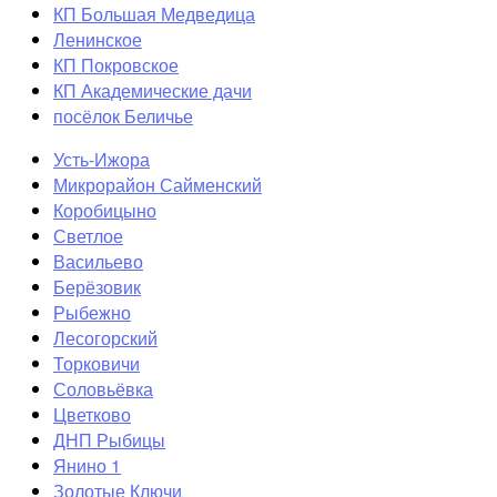
КП Большая Медведица
Ленинское
КП Покровское
КП Академические дачи
посёлок Беличье
Усть-Ижора
Микрорайон Сайменский
Коробицыно
Светлое
Васильево
Берёзовик
Рыбежно
Лесогорский
Торковичи
Соловьёвка
Цветково
ДНП Рыбицы
Янино 1
Золотые Ключи