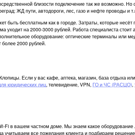
осредственной близости подключение так же возможно. Но 
реград: ЖД пути, автодороги, лес, газо и нефте проводы и т.
ожет быть бесплатным как в городе. Затраты, которые несё
а уходит на 2000-3000 рублей. Работа специалиста стоит а
ополнительное оборудование: оптические терминалы или ме
 более 2000 рублей.
опицы. Если у вас кафе, аптека, магазин, база отдыха ил
для юридических лиц
, телевидение, VPN,
ГО и ЧС (РАСЦО)
,
i-Fi в вашем частном доме. Мы знаем какое оборудование 
гда учитываем все пожелания клиента и подбираем решение