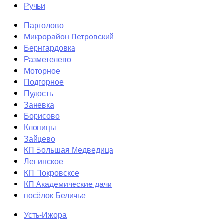
Ручьи
Парголово
Микрорайон Петровский
Бернгардовка
Разметелево
Моторное
Подгорное
Пудость
Заневка
Борисово
Клопицы
Зайцево
КП Большая Медведица
Ленинское
КП Покровское
КП Академические дачи
посёлок Беличье
Усть-Ижора