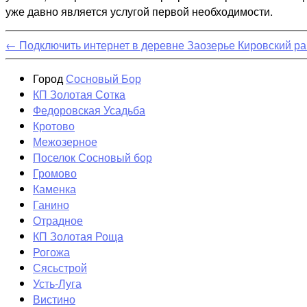
уже давно является услугой первой необходимости.
←
Подключить интернет в деревне Заозерье Кировский р
Город
Сосновый Бор
КП Золотая Сотка
Федоровская Усадьба
Кротово
Межозерное
Поселок Сосновый бор
Громово
Каменка
Ганино
Отрадное
КП Золотая Роща
Рогожа
Сясьстрой
Усть-Луга
Вистино