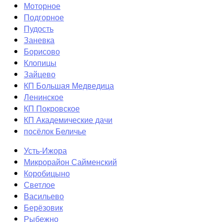
Моторное
Подгорное
Пудость
Заневка
Борисово
Клопицы
Зайцево
КП Большая Медведица
Ленинское
КП Покровское
КП Академические дачи
посёлок Беличье
Усть-Ижора
Микрорайон Сайменский
Коробицыно
Светлое
Васильево
Берёзовик
Рыбежно