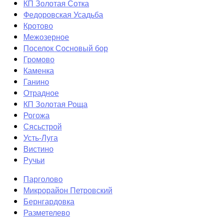
КП Золотая Сотка
Федоровская Усадьба
Кротово
Межозерное
Поселок Сосновый бор
Громово
Каменка
Ганино
Отрадное
КП Золотая Роща
Рогожа
Сясьстрой
Усть-Луга
Вистино
Ручьи
Парголово
Микрорайон Петровский
Бернгардовка
Разметелево