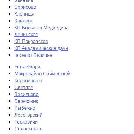
Борисово
Клопицы
Зайцево
КП Большая Медведица
Ленинское
КП Покровское
КП Академические дачи
посёлок Беличье
Усть-Ижора
Микрорайон Сайменский
Коробицыно
Светлое
Васильево
Берёзовик
Рыбежно
Лесогорский
Торковичи
Соловьёвка