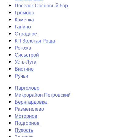
Поселок Сосновый бор
Громово
Каменка
Ганино
Отрадное
КП Золотая Роща
Рогожа
Сясьстрой
Усть-Луга
Вистино
Ручьи
Парголово
Микрорайон Петровский
Бернгардовка
Разметелево
Моторное
Подгорное
Пудость
Заневка