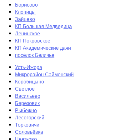
Борисово
Клопицы
Зайцево
КП Большая Медведица
Ленинское
КП Покровское
КП Академические дачи
посёлок Беличье
Усть-Ижора
Микрорайон Сайменский
Коробицыно
Светлое
Васильево
Берёзовик
Рыбежно
Лесогорский
Торковичи
Соловьёвка
Цветково