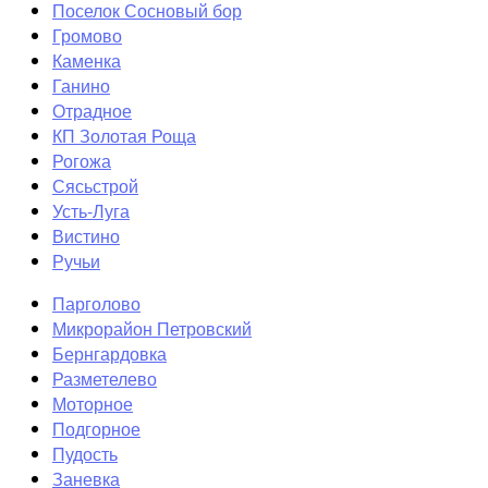
Поселок Сосновый бор
Громово
Каменка
Ганино
Отрадное
КП Золотая Роща
Рогожа
Сясьстрой
Усть-Луга
Вистино
Ручьи
Парголово
Микрорайон Петровский
Бернгардовка
Разметелево
Моторное
Подгорное
Пудость
Заневка