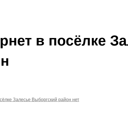
рнет в посёлке З
он
осёлке Залесье Выборгский район
нет