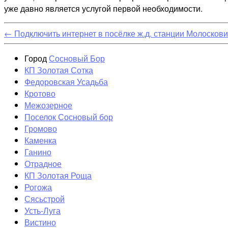
уже давно является услугой первой необходимости.
←
Подключить интернет в посёлке ж.д. станции Молосков
Город
Сосновый Бор
КП Золотая Сотка
Федоровская Усадьба
Кротово
Межозерное
Поселок Сосновый бор
Громово
Каменка
Ганино
Отрадное
КП Золотая Роща
Рогожа
Сясьстрой
Усть-Луга
Вистино