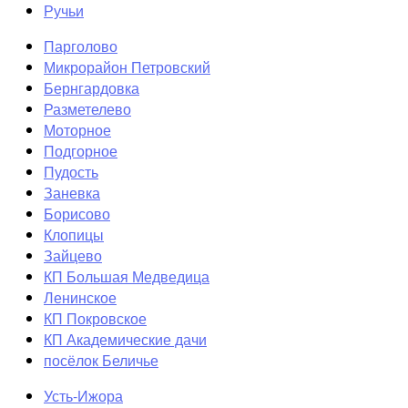
Ручьи
Парголово
Микрорайон Петровский
Бернгардовка
Разметелево
Моторное
Подгорное
Пудость
Заневка
Борисово
Клопицы
Зайцево
КП Большая Медведица
Ленинское
КП Покровское
КП Академические дачи
посёлок Беличье
Усть-Ижора