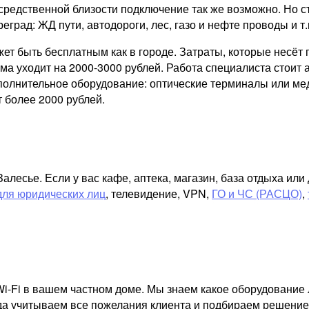
средственной близости подключение так же возможно. Но с
реград: ЖД пути, автодороги, лес, газо и нефте проводы и т.
ожет быть бесплатным как в городе. Затраты, которые несё
а уходит на 2000-3000 рублей. Работа специалиста стоит а
ополнительное оборудование: оптические терминалы или ме
 более 2000 рублей.
лесье. Если у вас кафе, аптека, магазин, база отдыха ил
для юридических лиц
, телевидение, VPN,
ГО и ЧС (РАСЦО)
,
i-Fi в вашем частном доме. Мы знаем какое оборудование 
гда учитываем все пожелания клиента и подбираем решение