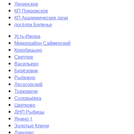
Ленинское
КП Покровское
КП Академические дачи
посёлок Беличье
Усть-Ижора
Микрорайон Сайменский
Коробицыно
Светлое
Васильево
Берёзовик
Рыбежно
Лесогорский
Торковичи
Соловьёвка
Цветково
ДНП Рыбицы
Янино 1
Золотые Ключи
Лаврово