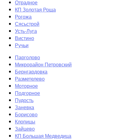
Отрадное
КП Золотая Роща
Рогожа
Сясьстрой
Усть-Луга
Вистино
Ручьи
Парголово
Микрорайон Петровский
Бернгардовка
Разметелево
Моторное
Подгорное
Пудость
Заневка
Борисово
Клопицы
Зайцево
КП Большая Медведица