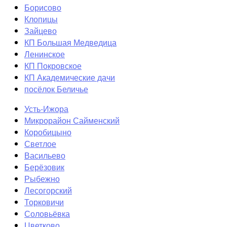
Борисово
Клопицы
Зайцево
КП Большая Медведица
Ленинское
КП Покровское
КП Академические дачи
посёлок Беличье
Усть-Ижора
Микрорайон Сайменский
Коробицыно
Светлое
Васильево
Берёзовик
Рыбежно
Лесогорский
Торковичи
Соловьёвка
Цветково