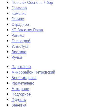
Поселок Сосновый бор
Громово
Каменка
Ганино
Отрадное
КП Золотая Роща
Рогожа
Сясьстрой
Усть-Луга
Вистино
Ручьи
Парголово
Микрорайон Петровский
Бернгардовка
Разметелево
Моторное
Подгорное
Пудость
Заневка