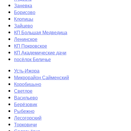
Заневка
Борисово
Клопицы
Зайцево
КП Большая Медведица
Ленинское
КП Покровское
КП Академические дачи
посёлок Беличье
Усть-Ижора
Микрорайон Сайменский
Коробицыно
Светлое
Васильево
Берёзовик
Рыбежно
Лесогорский
Торковичи