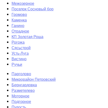
Межозерное
Поселок Сосновый бор
Громово
Каменка
Ганино
Отрадное
КП Золотая Роща
Рогожа
Сясьстрой
Усть-Луга
Вистино
Ручьи
Парголово
Микрорайон Петровский
Бернгардовка
Разметелево
Моторное
Подгорное
Пудость