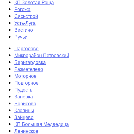
КП Золотая Роща
Рогожа
Сясьстрой
Усть-Луга
Вистино
Ручьи
Парголово
Микрорайон Петровский
Бернгардовка
Разметелево
Моторное
Подгорное
Пудость
Заневка
Борисово
Клопицы
Зайцево
КП Большая Медведица
Ленинское