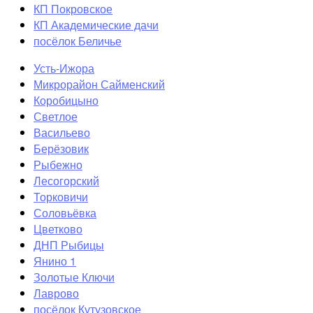
КП Покровское
КП Академические дачи
посёлок Беличье
Усть-Ижора
Микрорайон Сайменский
Коробицыно
Светлое
Васильево
Берёзовик
Рыбежно
Лесогорский
Торковичи
Соловьёвка
Цветково
ДНП Рыбицы
Янино 1
Золотые Ключи
Лаврово
посёлок Кутузовское