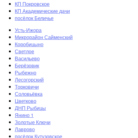
КП Покровское
КП Академические дачи
посёлок Беличье
Усть-Ижора
Микрорайон Сайменский
Коробицыно
Светлое
Васильево
Берёзовик
Рыбежно
Лесогорский
Торковичи
Соловьёвка
Цветково
ДНП Рыбицы
Янино 1
Золотые Ключи
Лаврово
посёлок Кутузовское