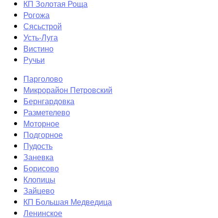
КП Золотая Роща
Рогожа
Сясьстрой
Усть-Луга
Вистино
Ручьи
Парголово
Микрорайон Петровский
Бернгардовка
Разметелево
Моторное
Подгорное
Пудость
Заневка
Борисово
Клопицы
Зайцево
КП Большая Медведица
Ленинское