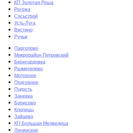
КП Золотая Роща
Рогожа
Сясьстрой
Усть-Луга
Вистино
Ручьи
Парголово
Микрорайон Петровский
Бернгардовка
Разметелево
Моторное
Подгорное
Пудость
Заневка
Борисово
Клопицы
Зайцево
КП Большая Медведица
Ленинское