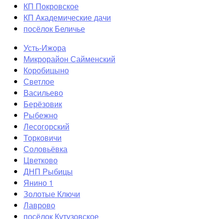
КП Покровское
КП Академические дачи
посёлок Беличье
Усть-Ижора
Микрорайон Сайменский
Коробицыно
Светлое
Васильево
Берёзовик
Рыбежно
Лесогорский
Торковичи
Соловьёвка
Цветково
ДНП Рыбицы
Янино 1
Золотые Ключи
Лаврово
посёлок Кутузовское