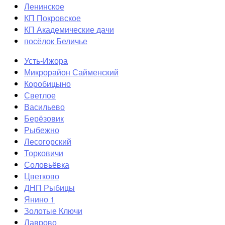
Ленинское
КП Покровское
КП Академические дачи
посёлок Беличье
Усть-Ижора
Микрорайон Сайменский
Коробицыно
Светлое
Васильево
Берёзовик
Рыбежно
Лесогорский
Торковичи
Соловьёвка
Цветково
ДНП Рыбицы
Янино 1
Золотые Ключи
Лаврово