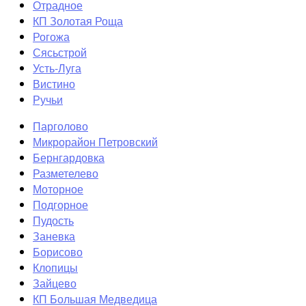
Отрадное
КП Золотая Роща
Рогожа
Сясьстрой
Усть-Луга
Вистино
Ручьи
Парголово
Микрорайон Петровский
Бернгардовка
Разметелево
Моторное
Подгорное
Пудость
Заневка
Борисово
Клопицы
Зайцево
КП Большая Медведица