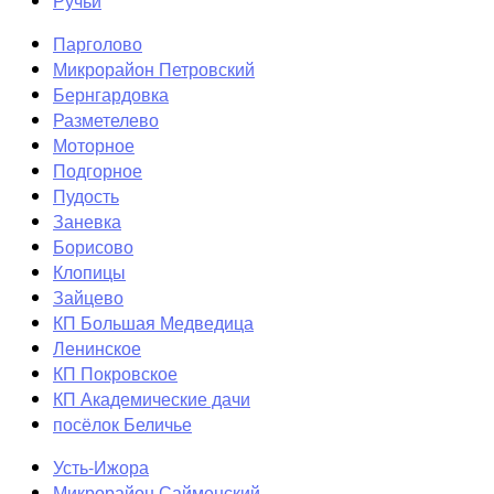
Ручьи
Парголово
Микрорайон Петровский
Бернгардовка
Разметелево
Моторное
Подгорное
Пудость
Заневка
Борисово
Клопицы
Зайцево
КП Большая Медведица
Ленинское
КП Покровское
КП Академические дачи
посёлок Беличье
Усть-Ижора
Микрорайон Сайменский