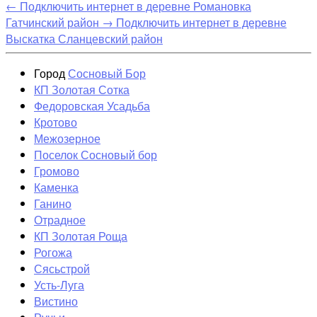
←
Подключить интернет в деревне Романовка
Гатчинский район
→
Подключить интернет в деревне
Выскатка Сланцевский район
Город
Сосновый Бор
КП Золотая Сотка
Федоровская Усадьба
Кротово
Межозерное
Поселок Сосновый бор
Громово
Каменка
Ганино
Отрадное
КП Золотая Роща
Рогожа
Сясьстрой
Усть-Луга
Вистино