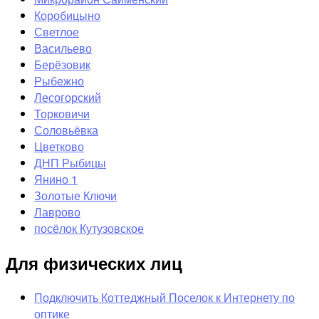
Коробицыно
Светлое
Васильево
Берёзовик
Рыбежно
Лесогорский
Торковичи
Соловьёвка
Цветково
ДНП Рыбицы
Янино 1
Золотые Ключи
Лаврово
посёлок Кутузовское
Для физических лиц
Подключить Коттеджный Поселок к Интернету по
оптике