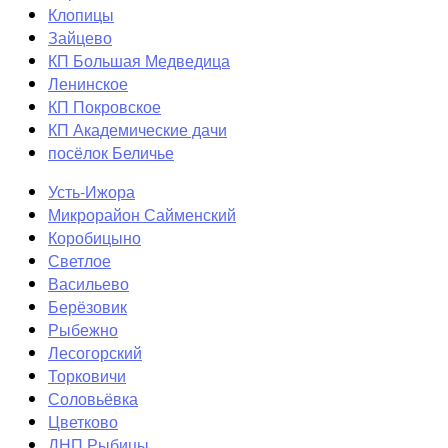
Клопицы
Зайцево
КП Большая Медведица
Ленинское
КП Покровское
КП Академические дачи
посёлок Беличье
Усть-Ижора
Микрорайон Сайменский
Коробицыно
Светлое
Васильево
Берёзовик
Рыбежно
Лесогорский
Торковичи
Соловьёвка
Цветково
ДНП Рыбицы