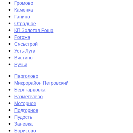
Громово
Каменка
Ганино
Отрадное
КП Золотая Роща
Рогожа
Сясьстрой
Усть-Луга
Вистино
Ручьи
Парголово
Микрорайон Петровский
Бернгардовка
Разметелево
Моторное
Подгорное
Пудость
Заневка
Борисово