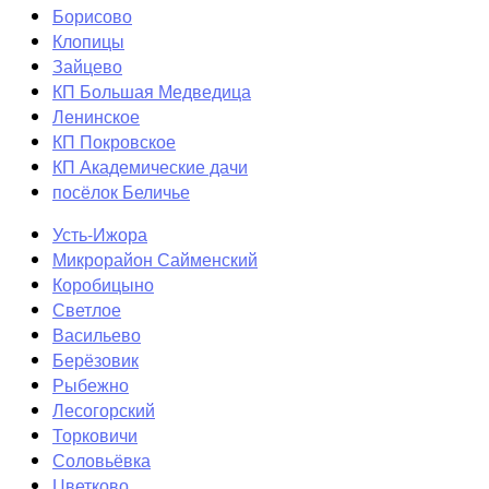
Борисово
Клопицы
Зайцево
КП Большая Медведица
Ленинское
КП Покровское
КП Академические дачи
посёлок Беличье
Усть-Ижора
Микрорайон Сайменский
Коробицыно
Светлое
Васильево
Берёзовик
Рыбежно
Лесогорский
Торковичи
Соловьёвка
Цветково