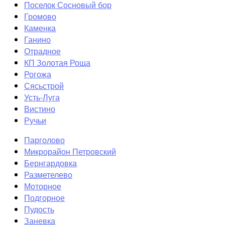
Поселок Сосновый бор
Громово
Каменка
Ганино
Отрадное
КП Золотая Роща
Рогожа
Сясьстрой
Усть-Луга
Вистино
Ручьи
Парголово
Микрорайон Петровский
Бернгардовка
Разметелево
Моторное
Подгорное
Пудость
Заневка