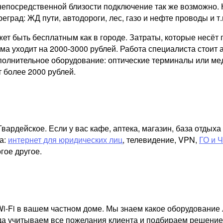
непосредственной близости подключение так же возможно. 
реград: ЖД пути, автодороги, лес, газо и нефте проводы и т.
ожет быть бесплатным как в городе. Затраты, которые несё
а уходит на 2000-3000 рублей. Работа специалиста стоит а
ополнительное оборудование: оптические терминалы или ме
 более 2000 рублей.
ардейское. Если у вас кафе, аптека, магазин, база отдых
а:
интернет для юридических лиц
, телевидение, VPN,
ГО и 
гое другое.
i-Fi в вашем частном доме. Мы знаем какое оборудование 
гда учитываем все пожелания клиента и подбираем решение