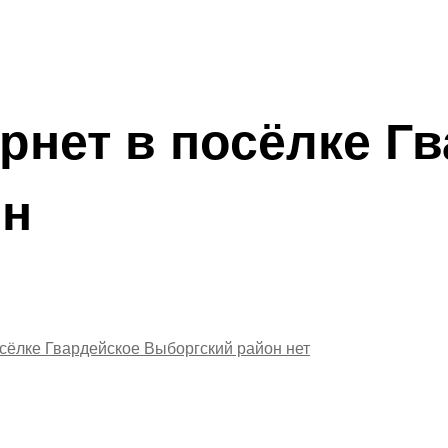
рнет в посёлке Г
он
осёлке Гвардейское Выборгский район
нет