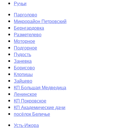
Ручьи
Парголово
Микрорайон Петровский
Бернгардовка
Разметелево
Моторное
Подгорное
Пудость
Заневка
Борисово
Клопицы
Зайцево
КП Большая Медведица
Ленинское
КП Покровское
КП Академические дачи
посёлок Беличье
Усть-Ижора