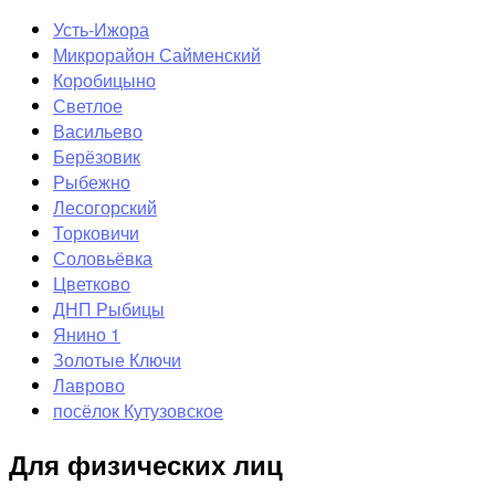
Усть-Ижора
Микрорайон Сайменский
Коробицыно
Светлое
Васильево
Берёзовик
Рыбежно
Лесогорский
Торковичи
Соловьёвка
Цветково
ДНП Рыбицы
Янино 1
Золотые Ключи
Лаврово
посёлок Кутузовское
Для физических лиц