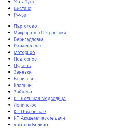
Усть-Луга
Вистино
Ручьи
Парголово
Микрорайон Петровский
Бернгардовка
Разметелево
Моторное
Подгорное
Пудость
Заневка
Борисово
Клопицы
Зайцево
КП Большая Медведица
Ленинское
КП Покровское
КП Академические дачи
посёлок Беличье