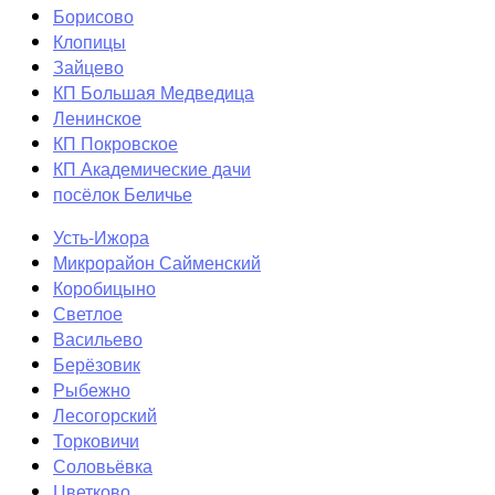
Борисово
Клопицы
Зайцево
КП Большая Медведица
Ленинское
КП Покровское
КП Академические дачи
посёлок Беличье
Усть-Ижора
Микрорайон Сайменский
Коробицыно
Светлое
Васильево
Берёзовик
Рыбежно
Лесогорский
Торковичи
Соловьёвка
Цветково