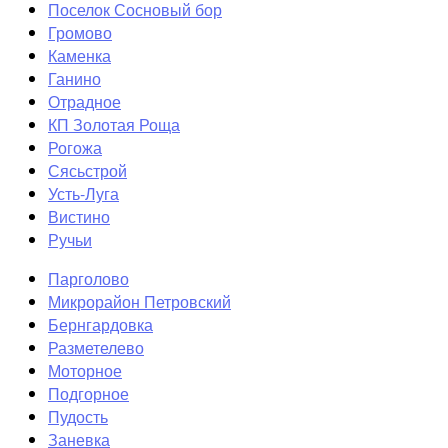
Поселок Сосновый бор
Громово
Каменка
Ганино
Отрадное
КП Золотая Роща
Рогожа
Сясьстрой
Усть-Луга
Вистино
Ручьи
Парголово
Микрорайон Петровский
Бернгардовка
Разметелево
Моторное
Подгорное
Пудость
Заневка