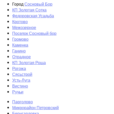
Город
Сосновый Бор
КП Золотая Сотка
Федоровская Усадьба
Кротово
Межозерное
Поселок Сосновый бор
Громово
Каменка
Ганино
Отрадное
КП Золотая Роща
Рогожа
Сясьстрой
Усть-Луга
Вистино
Ручьи
Парголово
Микрорайон Петровский
Бернгардовка