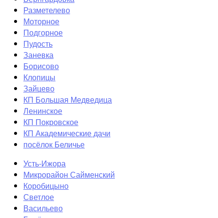
Разметелево
Моторное
Подгорное
Пудость
Заневка
Борисово
Клопицы
Зайцево
КП Большая Медведица
Ленинское
КП Покровское
КП Академические дачи
посёлок Беличье
Усть-Ижора
Микрорайон Сайменский
Коробицыно
Светлое
Васильево