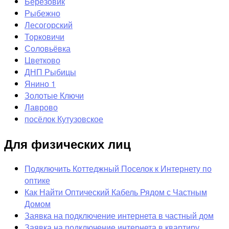
Берёзовик
Рыбежно
Лесогорский
Торковичи
Соловьёвка
Цветково
ДНП Рыбицы
Янино 1
Золотые Ключи
Лаврово
посёлок Кутузовское
Для физических лиц
Подключить Коттеджный Поселок к Интернету по
оптике
Как Найти Оптический Кабель Рядом с Частным
Домом
Заявка на подключение интернета в частный дом
Заявка на подключение интернета в квартиру