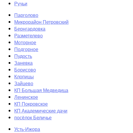
Ручьи
Парголово
Микрорайон Петровский
Бернгардовка
Разметелево
Моторное
Подгорное
Пудость
Заневка
Борисово
Клопицы
Зайцево
КП Большая Медведица
Ленинское
КП Покровское
КП Академические дачи
посёлок Беличье
Усть-Ижора