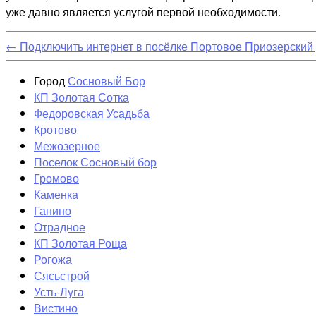
уже давно является услугой первой необходимости.
←
Подключить интернет в посёлке Портовое Приозерский
Город
Сосновый Бор
КП Золотая Сотка
Федоровская Усадьба
Кротово
Межозерное
Поселок Сосновый бор
Громово
Каменка
Ганино
Отрадное
КП Золотая Роща
Рогожа
Сясьстрой
Усть-Луга
Вистино