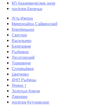
КП Академические дачи
посёлок Беличье
Усть-Ижора
Микрорайон Сайменский
Коробицыно
Светлое
Васильево
Берёзовик
Рыбежно
Лесогорский
Торковичи
Соловьёвка
Цветково
ДНП Рыбицы
Янино 1
Золотые Ключи
Лаврово
посёлок Кутузовское