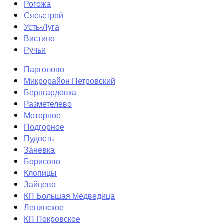
Рогожа
Сясьстрой
Усть-Луга
Вистино
Ручьи
Парголово
Микрорайон Петровский
Бернгардовка
Разметелево
Моторное
Подгорное
Пудость
Заневка
Борисово
Клопицы
Зайцево
КП Большая Медведица
Ленинское
КП Покровское