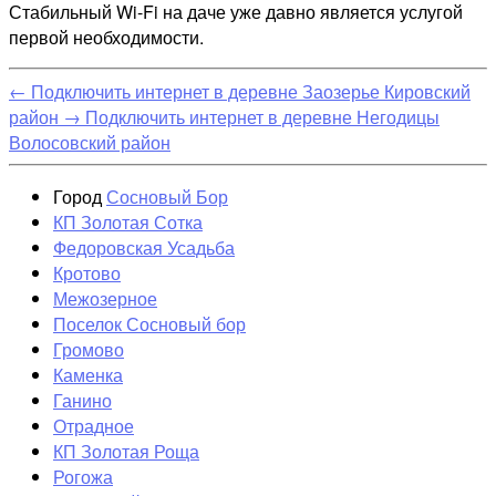
Стабильный Wi-Fi на даче уже давно является услугой
первой необходимости.
←
Подключить интернет в деревне Заозерье Кировский
район
→
Подключить интернет в деревне Негодицы
Волосовский район
Город
Сосновый Бор
КП Золотая Сотка
Федоровская Усадьба
Кротово
Межозерное
Поселок Сосновый бор
Громово
Каменка
Ганино
Отрадное
КП Золотая Роща
Рогожа