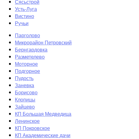
Сясьстрой
Усть-Луга
Вистино
Ручьи
Парголово
Микрорайон Петровский
Бернгардовка
Разметелево
Моторное
Подгорное
Пудость
Заневка
Борисово
Клопицы
Зайцево
КП Большая Медведица
Ленинское
КП Покровское
КП Академические дачи