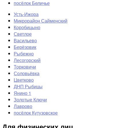
посёлок Беличье
Усть-Ижора
Микрорайон Сайменский
Коробицыно
Светлое
Васильево
Берёзовик
Рыбежно
Лесогорский
Торковичи
Соловьёвка
Цветково
ДНП Рыбицы
Янино 1
Золотые Ключи
Лаврово
посёлок Кутузовское
Для физических лиц