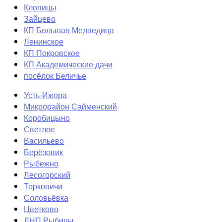
Клопицы
Зайцево
КП Большая Медведица
Ленинское
КП Покровское
КП Академические дачи
посёлок Беличье
Усть-Ижора
Микрорайон Сайменский
Коробицыно
Светлое
Васильево
Берёзовик
Рыбежно
Лесогорский
Торковичи
Соловьёвка
Цветково
ДНП Рыбицы