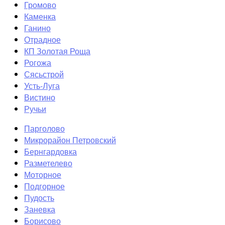
Громово
Каменка
Ганино
Отрадное
КП Золотая Роща
Рогожа
Сясьстрой
Усть-Луга
Вистино
Ручьи
Парголово
Микрорайон Петровский
Бернгардовка
Разметелево
Моторное
Подгорное
Пудость
Заневка
Борисово