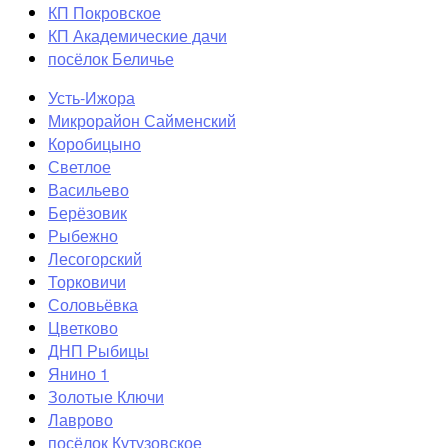
КП Покровское
КП Академические дачи
посёлок Беличье
Усть-Ижора
Микрорайон Сайменский
Коробицыно
Светлое
Васильево
Берёзовик
Рыбежно
Лесогорский
Торковичи
Соловьёвка
Цветково
ДНП Рыбицы
Янино 1
Золотые Ключи
Лаврово
посёлок Кутузовское