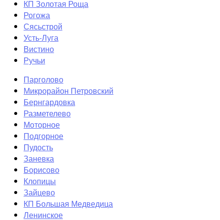
КП Золотая Роща
Рогожа
Сясьстрой
Усть-Луга
Вистино
Ручьи
Парголово
Микрорайон Петровский
Бернгардовка
Разметелево
Моторное
Подгорное
Пудость
Заневка
Борисово
Клопицы
Зайцево
КП Большая Медведица
Ленинское