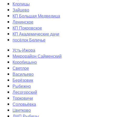
Клопицы
Зайцево
КП Большая Медведица
Ленинское
КП Покровское
КП Академические дачи
посёлок Беличье
Усть-Ижора
Микрорайон Сайменский
Коробицыно
Светлое
Васильево
Берёзовик
Рыбежно
Лесогорский
Торковичи
Соловьёвка
Цветково
ДНП Рыбицы