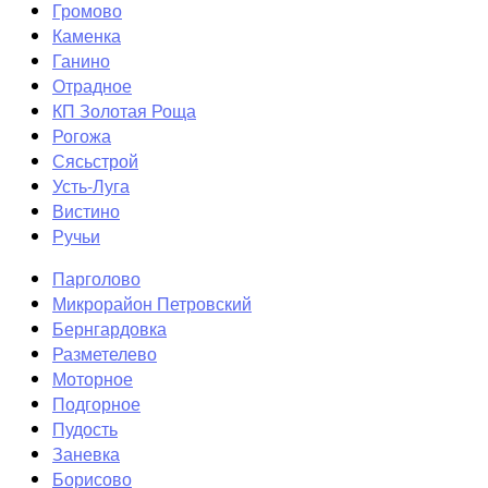
Громово
Каменка
Ганино
Отрадное
КП Золотая Роща
Рогожа
Сясьстрой
Усть-Луга
Вистино
Ручьи
Парголово
Микрорайон Петровский
Бернгардовка
Разметелево
Моторное
Подгорное
Пудость
Заневка
Борисово