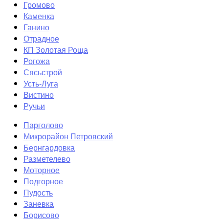
Громово
Каменка
Ганино
Отрадное
КП Золотая Роща
Рогожа
Сясьстрой
Усть-Луга
Вистино
Ручьи
Парголово
Микрорайон Петровский
Бернгардовка
Разметелево
Моторное
Подгорное
Пудость
Заневка
Борисово