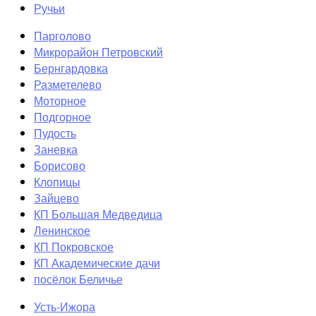
Ручьи
Парголово
Микрорайон Петровский
Бернгардовка
Разметелево
Моторное
Подгорное
Пудость
Заневка
Борисово
Клопицы
Зайцево
КП Большая Медведица
Ленинское
КП Покровское
КП Академические дачи
посёлок Беличье
Усть-Ижора