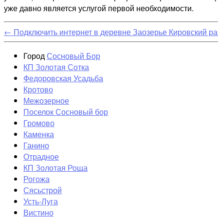
уже давно является услугой первой необходимости.
←
Подключить интернет в деревне Заозерье Кировский р
Город
Сосновый Бор
КП Золотая Сотка
Федоровская Усадьба
Кротово
Межозерное
Поселок Сосновый бор
Громово
Каменка
Ганино
Отрадное
КП Золотая Роща
Рогожа
Сясьстрой
Усть-Луга
Вистино