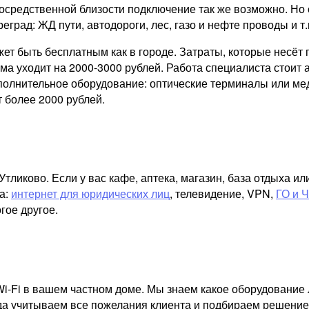
осредственной близости подключение так же возможно. Но 
реград: ЖД пути, автодороги, лес, газо и нефте проводы и т.
ожет быть бесплатным как в городе. Затраты, которые несё
а уходит на 2000-3000 рублей. Работа специалиста стоит а
ополнительное оборудование: оптические терминалы или ме
 более 2000 рублей.
ликово. Если у вас кафе, аптека, магазин, база отдыха и
а:
интернет для юридических лиц
, телевидение, VPN,
ГО и 
гое другое.
i-Fi в вашем частном доме. Мы знаем какое оборудование 
гда учитываем все пожелания клиента и подбираем решение