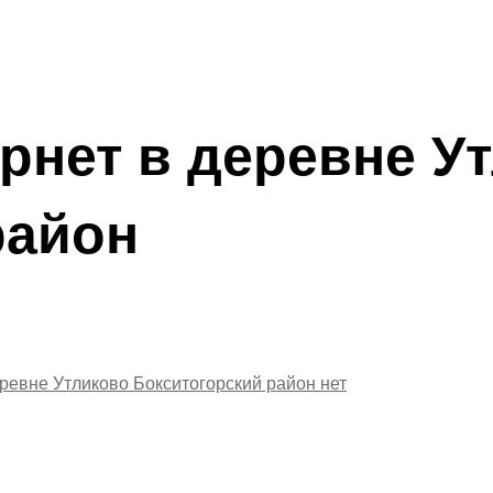
рнет в деревне У
район
еревне Утликово Бокситогорский район
нет