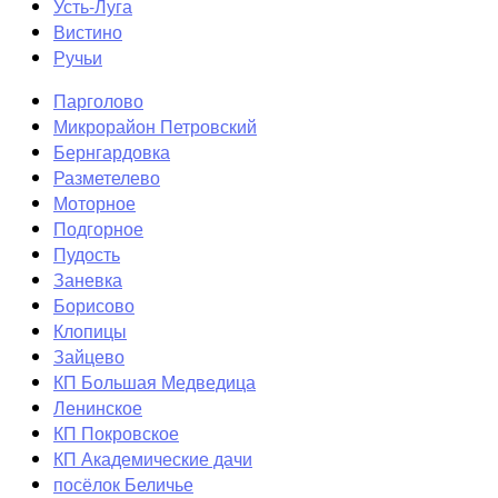
Усть-Луга
Вистино
Ручьи
Парголово
Микрорайон Петровский
Бернгардовка
Разметелево
Моторное
Подгорное
Пудость
Заневка
Борисово
Клопицы
Зайцево
КП Большая Медведица
Ленинское
КП Покровское
КП Академические дачи
посёлок Беличье