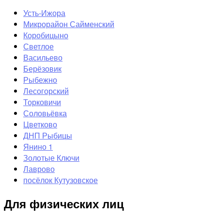
Усть-Ижора
Микрорайон Сайменский
Коробицыно
Светлое
Васильево
Берёзовик
Рыбежно
Лесогорский
Торковичи
Соловьёвка
Цветково
ДНП Рыбицы
Янино 1
Золотые Ключи
Лаврово
посёлок Кутузовское
Для физических лиц