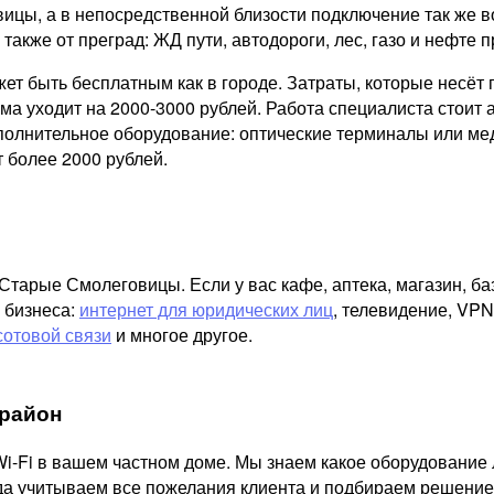
цы, а в непосредственной близости подключение так же во
 также от преград: ЖД пути, автодороги, лес, газо и нефте п
ожет быть бесплатным как в городе. Затраты, которые несё
а уходит на 2000-3000 рублей. Работа специалиста стоит а
ополнительное оборудование: оптические терминалы или ме
 более 2000 рублей.
тарые Смолеговицы. Если у вас кафе, аптека, магазин, ба
 бизнеса:
интернет для юридических лиц
, телевидение, VPN
сотовой связи
и многое другое.
район
i-Fi в вашем частном доме. Мы знаем какое оборудование 
гда учитываем все пожелания клиента и подбираем решение