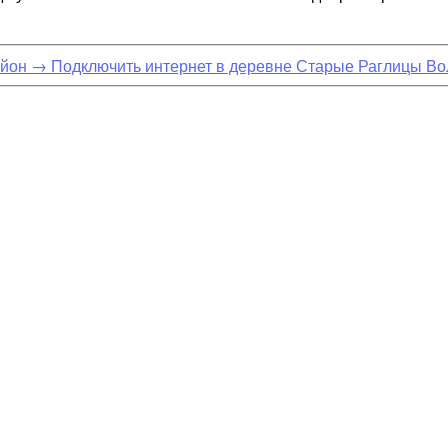
айон
→
Подключить интернет в деревне Старые Раглицы Во