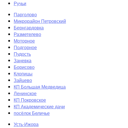
Ручьи
Парголово
Микрорайон Петровский
Бернгардовка
Разметелево
Моторное
Подгорное
Пудость
Заневка
Борисово
Клопицы
Зайцево
КП Большая Медведица
Ленинское
КП Покровское
КП Академические дачи
посёлок Беличье
Усть-Ижора