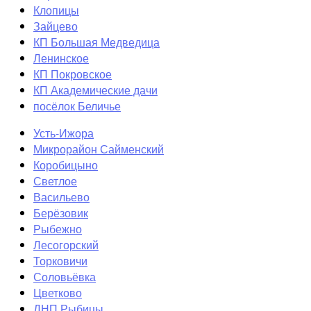
Клопицы
Зайцево
КП Большая Медведица
Ленинское
КП Покровское
КП Академические дачи
посёлок Беличье
Усть-Ижора
Микрорайон Сайменский
Коробицыно
Светлое
Васильево
Берёзовик
Рыбежно
Лесогорский
Торковичи
Соловьёвка
Цветково
ДНП Рыбицы