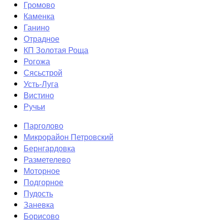
Громово
Каменка
Ганино
Отрадное
КП Золотая Роща
Рогожа
Сясьстрой
Усть-Луга
Вистино
Ручьи
Парголово
Микрорайон Петровский
Бернгардовка
Разметелево
Моторное
Подгорное
Пудость
Заневка
Борисово