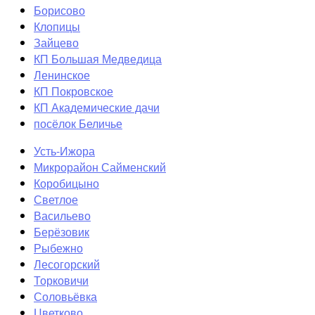
Борисово
Клопицы
Зайцево
КП Большая Медведица
Ленинское
КП Покровское
КП Академические дачи
посёлок Беличье
Усть-Ижора
Микрорайон Сайменский
Коробицыно
Светлое
Васильево
Берёзовик
Рыбежно
Лесогорский
Торковичи
Соловьёвка
Цветково