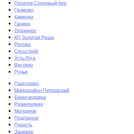
Поселок Сосновый бор
Громово
Каменка
Ганино
Отрадное
КП Золотая Роща
Рогожа
Сясьстрой
Усть-Луга
Вистино
Ручьи
Парголово
Микрорайон Петровский
Бернгардовка
Разметелево
Моторное
Подгорное
Пудость
Заневка