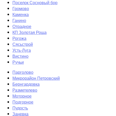
Поселок Сосновый бор
Громово
Каменка
Ганино
Отрадное
КП Золотая Роща
Рогожа
Сясьстрой
Усть-Луга
Вистино
Ручьи
Парголово
Микрорайон Петровский
Бернгардовка
Разметелево
Моторное
Подгорное
Пудость
Заневка