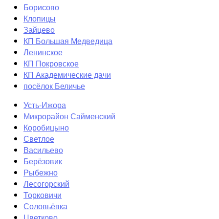
Борисово
Клопицы
Зайцево
КП Большая Медведица
Ленинское
КП Покровское
КП Академические дачи
посёлок Беличье
Усть-Ижора
Микрорайон Сайменский
Коробицыно
Светлое
Васильево
Берёзовик
Рыбежно
Лесогорский
Торковичи
Соловьёвка
Цветково