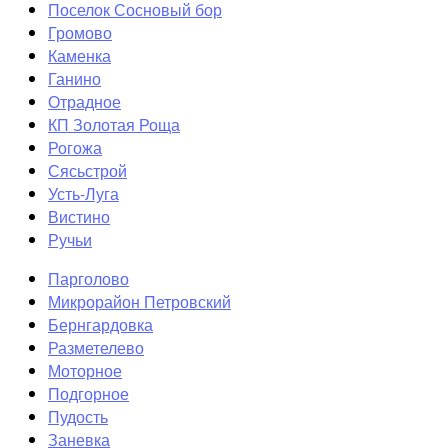
Поселок Сосновый бор
Громово
Каменка
Ганино
Отрадное
КП Золотая Роща
Рогожа
Сясьстрой
Усть-Луга
Вистино
Ручьи
Парголово
Микрорайон Петровский
Бернгардовка
Разметелево
Моторное
Подгорное
Пудость
Заневка