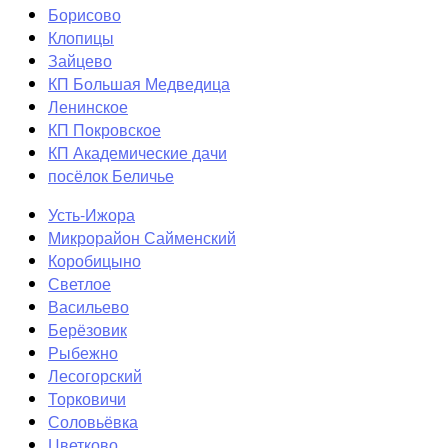
Борисово
Клопицы
Зайцево
КП Большая Медведица
Ленинское
КП Покровское
КП Академические дачи
посёлок Беличье
Усть-Ижора
Микрорайон Сайменский
Коробицыно
Светлое
Васильево
Берёзовик
Рыбежно
Лесогорский
Торковичи
Соловьёвка
Цветково