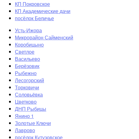
КП Покровское
КП Академические дачи
посёлок Беличье
Усть-Ижора
Микрорайон Сайменский
Коробицыно
Светлое
Васильево
Берёзовик
Рыбежно
Лесогорский
Торковичи
Соловьёвка
Цветково
ДНП Рыбицы
Янино 1
Золотые Ключи
Лаврово
посёлок Кутузовское