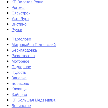
КП Золотая Роща
Рогожа
Сясьстрой
Усть-Луга
Вистино
Ручьи
Парголово
Микрорайон Петровский
Бернгардовка
Разметелево
Моторное
Подгорное
Пудость
Заневка
Борисово
Клопицы
Зайцево
КП Большая Медведица
Ленинское