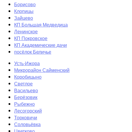
Борисово
Клопицы
Зайцево
КП Большая Медведица
Ленинское
КП Покровское
КП Академические дачи
посёлок Беличье
Усть-Ижора
Микрорайон Сайменский
Коробицыно
Светлое
Васильево
Берёзовик
Рыбежно
Лесогорский
Торковичи
Соловьёвка
Цветково