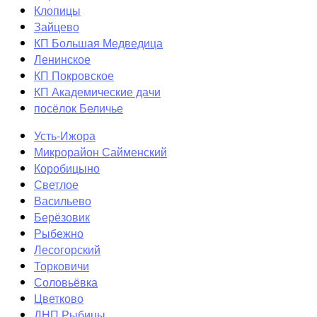
Клопицы
Зайцево
КП Большая Медведица
Ленинское
КП Покровское
КП Академические дачи
посёлок Беличье
Усть-Ижора
Микрорайон Сайменский
Коробицыно
Светлое
Васильево
Берёзовик
Рыбежно
Лесогорский
Торковичи
Соловьёвка
Цветково
ДНП Рыбицы