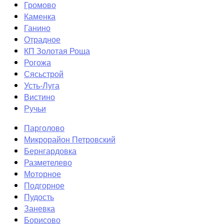
Громово
Каменка
Ганино
Отрадное
КП Золотая Роща
Рогожа
Сясьстрой
Усть-Луга
Вистино
Ручьи
Парголово
Микрорайон Петровский
Бернгардовка
Разметелево
Моторное
Подгорное
Пудость
Заневка
Борисово