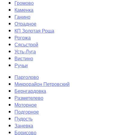
Громово
Каменка
Ганино
Отрадное
КП Золотая Роща
Рогожа
Сясьстрой
Усть-Луга
Вистино
Ручьи
Парголово
Микрорайон Петровский
Бернгардовка
Разметелево
Моторное
Подгорное
Пудость
Заневка
Борисово