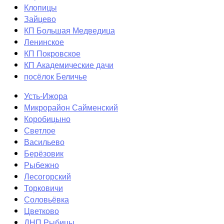
Клопицы
Зайцево
КП Большая Медведица
Ленинское
КП Покровское
КП Академические дачи
посёлок Беличье
Усть-Ижора
Микрорайон Сайменский
Коробицыно
Светлое
Васильево
Берёзовик
Рыбежно
Лесогорский
Торковичи
Соловьёвка
Цветково
ДНП Рыбицы