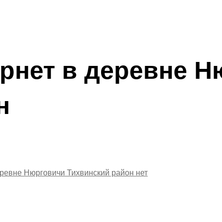
рнет в деревне Н
н
еревне Нюрговичи Тихвинский район
нет