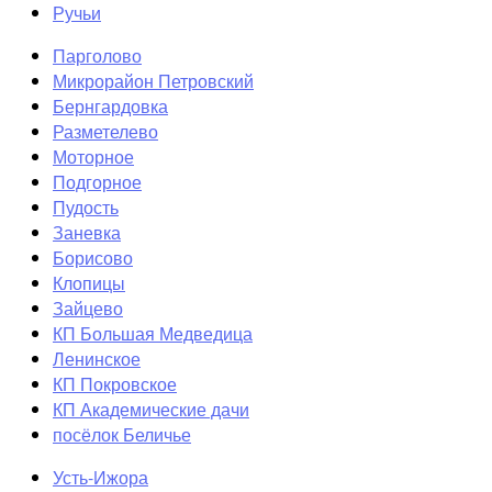
Ручьи
Парголово
Микрорайон Петровский
Бернгардовка
Разметелево
Моторное
Подгорное
Пудость
Заневка
Борисово
Клопицы
Зайцево
КП Большая Медведица
Ленинское
КП Покровское
КП Академические дачи
посёлок Беличье
Усть-Ижора