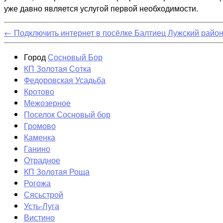
уже давно является услугой первой необходимости.
←
Подключить интернет в посёлке Балтиец Лужский райо
Город
Сосновый Бор
КП Золотая Сотка
Федоровская Усадьба
Кротово
Межозерное
Поселок Сосновый бор
Громово
Каменка
Ганино
Отрадное
КП Золотая Роща
Рогожа
Сясьстрой
Усть-Луга
Вистино