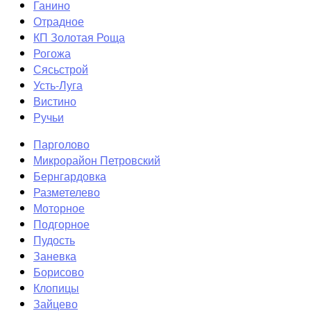
Ганино
Отрадное
КП Золотая Роща
Рогожа
Сясьстрой
Усть-Луга
Вистино
Ручьи
Парголово
Микрорайон Петровский
Бернгардовка
Разметелево
Моторное
Подгорное
Пудость
Заневка
Борисово
Клопицы
Зайцево