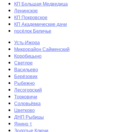
КП Большая Медведица
Ленинское
КП Покровское
КП Академические дачи
посёлок Беличье
Усть-Ижора
Микрорайон Сайменский
Коробицыно
Светлое
Васильево
Берёзовик
Рыбежно
Лесогорский
Торковичи
Соловьёвка
Цветково
ДНП Рыбицы
Янино 1
Золотые Ключи