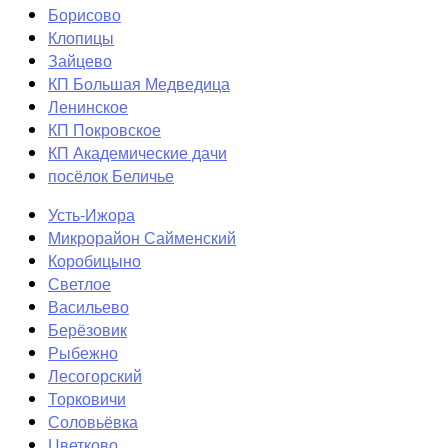
Борисово
Клопицы
Зайцево
КП Большая Медведица
Ленинское
КП Покровское
КП Академические дачи
посёлок Беличье
Усть-Ижора
Микрорайон Сайменский
Коробицыно
Светлое
Васильево
Берёзовик
Рыбежно
Лесогорский
Торковичи
Соловьёвка
Цветково