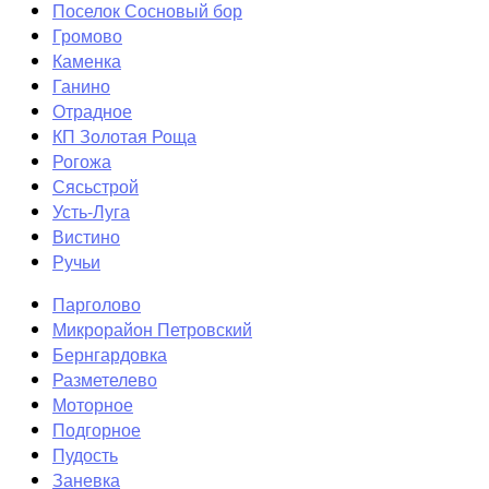
Поселок Сосновый бор
Громово
Каменка
Ганино
Отрадное
КП Золотая Роща
Рогожа
Сясьстрой
Усть-Луга
Вистино
Ручьи
Парголово
Микрорайон Петровский
Бернгардовка
Разметелево
Моторное
Подгорное
Пудость
Заневка