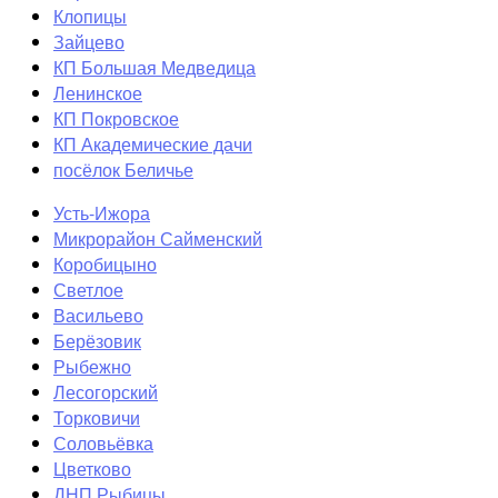
Клопицы
Зайцево
КП Большая Медведица
Ленинское
КП Покровское
КП Академические дачи
посёлок Беличье
Усть-Ижора
Микрорайон Сайменский
Коробицыно
Светлое
Васильево
Берёзовик
Рыбежно
Лесогорский
Торковичи
Соловьёвка
Цветково
ДНП Рыбицы