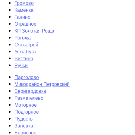
Громово
Каменка
Ганино
Отрадное
КП Золотая Роща
Рогожа
Сясьстрой
Усть-Луга
Вистино
Ручьи
Парголово
Микрорайон Петровский
Бернгардовка
Разметелево
Моторное
Подгорное
Пудость
Заневка
Борисово