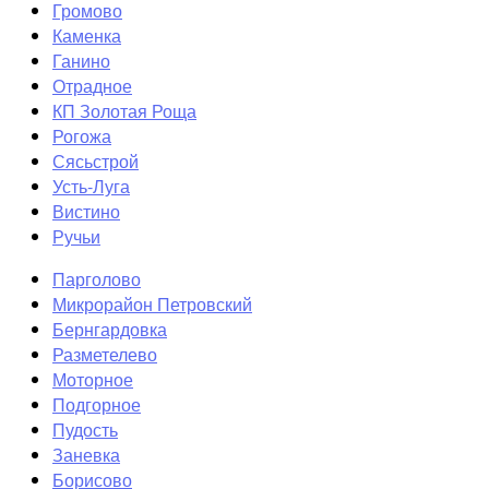
Громово
Каменка
Ганино
Отрадное
КП Золотая Роща
Рогожа
Сясьстрой
Усть-Луга
Вистино
Ручьи
Парголово
Микрорайон Петровский
Бернгардовка
Разметелево
Моторное
Подгорное
Пудость
Заневка
Борисово