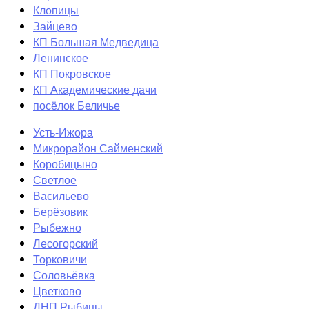
Клопицы
Зайцево
КП Большая Медведица
Ленинское
КП Покровское
КП Академические дачи
посёлок Беличье
Усть-Ижора
Микрорайон Сайменский
Коробицыно
Светлое
Васильево
Берёзовик
Рыбежно
Лесогорский
Торковичи
Соловьёвка
Цветково
ДНП Рыбицы