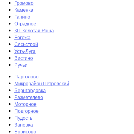
Громово
Каменка
Ганино
Отрадное
КП Золотая Роща
Рогожа
Сясьстрой
Усть-Луга
Вистино
Ручьи
Парголово
Микрорайон Петровский
Бернгардовка
Разметелево
Моторное
Подгорное
Пудость
Заневка
Борисово