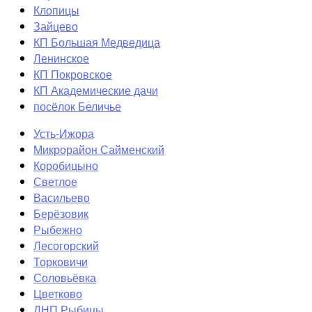
Клопицы
Зайцево
КП Большая Медведица
Ленинское
КП Покровское
КП Академические дачи
посёлок Беличье
Усть-Ижора
Микрорайон Сайменский
Коробицыно
Светлое
Васильево
Берёзовик
Рыбежно
Лесогорский
Торковичи
Соловьёвка
Цветково
ДНП Рыбицы