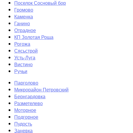
Поселок Сосновый бор
Громово
Каменка
Ганино
Отрадное
КП Золотая Роща
Рогожа
Сясьстрой
Усть-Луга
Вистино
Ручьи
Парголово
Микрорайон Петровский
Бернгардовка
Разметелево
Моторное
Подгорное
Пудость
Заневка