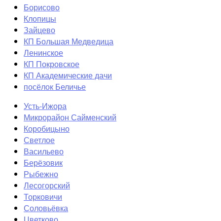
Борисово
Клопицы
Зайцево
КП Большая Медведица
Ленинское
КП Покровское
КП Академические дачи
посёлок Беличье
Усть-Ижора
Микрорайон Сайменский
Коробицыно
Светлое
Васильево
Берёзовик
Рыбежно
Лесогорский
Торковичи
Соловьёвка
Цветково