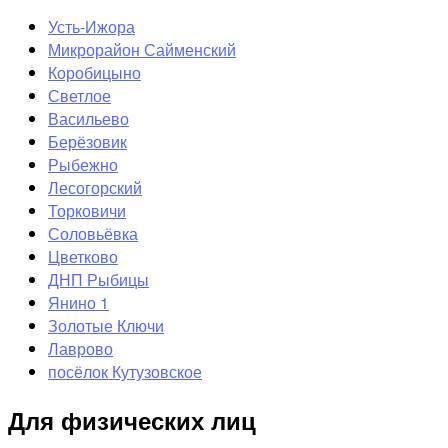
Усть-Ижора
Микрорайон Сайменский
Коробицыно
Светлое
Васильево
Берёзовик
Рыбежно
Лесогорский
Торковичи
Соловьёвка
Цветково
ДНП Рыбицы
Янино 1
Золотые Ключи
Лаврово
посёлок Кутузовское
Для физических лиц