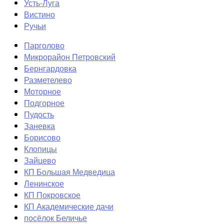
Усть-Луга
Вистино
Ручьи
Парголово
Микрорайон Петровский
Бернгардовка
Разметелево
Моторное
Подгорное
Пудость
Заневка
Борисово
Клопицы
Зайцево
КП Большая Медведица
Ленинское
КП Покровское
КП Академические дачи
посёлок Беличье