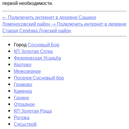
первой необходимости.
←
Подключить интернет в деревне Сашино
Ломоносовский район
→
Подключить интернет в деревне
Старая Серёдка Лужский район
Город
Сосновый Бор
КП Золотая Сотка
Федоровская Усадьба
Кротово
Межозерное
Поселок Сосновый бор
Громово
Каменка
Ганино
Отрадное
КП Золотая Роща
Рогожа
Сясьстрой