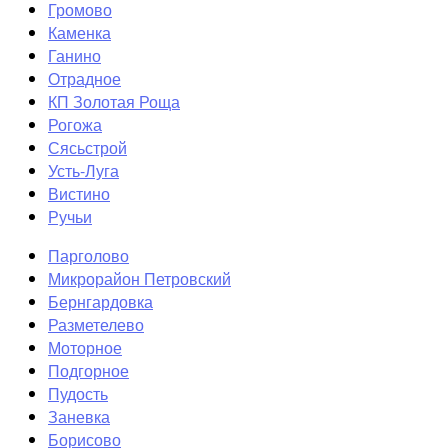
Громово
Каменка
Ганино
Отрадное
КП Золотая Роща
Рогожа
Сясьстрой
Усть-Луга
Вистино
Ручьи
Парголово
Микрорайон Петровский
Бернгардовка
Разметелево
Моторное
Подгорное
Пудость
Заневка
Борисово