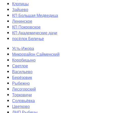
Клопицы
Зайцево
КП Большая Медведица
Ленинское
КП Покровское
КП Академические дачи
посёлок Беличье
Усть-Ижора
Микрорайон Сайменский
Коробицыно
Светлое
Васильево
Берёзовик
Рыбежно
Лесогорский
Торковичи
Соловьёвка
Цветково
ДНП Рыбицы