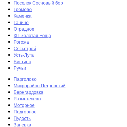
Поселок Сосновый бор
Громово
Каменка
Ганино
Отрадное
КП Золотая Роща
Рогожа
Сясьстрой
Усть-Луга
Вистино
Ручьи
Парголово
Микрорайон Петровский
Бернгардовка
Разметелево
Моторное
Подгорное
Пудость
Заневка