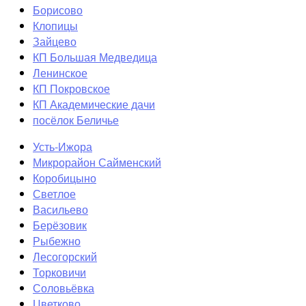
Борисово
Клопицы
Зайцево
КП Большая Медведица
Ленинское
КП Покровское
КП Академические дачи
посёлок Беличье
Усть-Ижора
Микрорайон Сайменский
Коробицыно
Светлое
Васильево
Берёзовик
Рыбежно
Лесогорский
Торковичи
Соловьёвка
Цветково