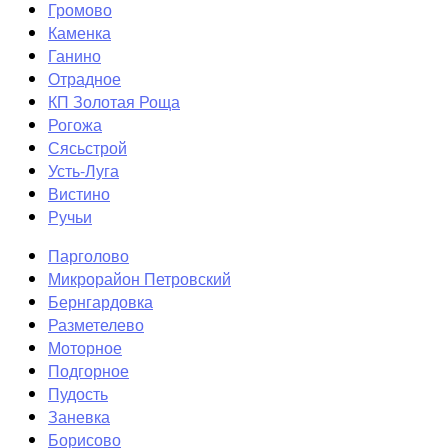
Громово
Каменка
Ганино
Отрадное
КП Золотая Роща
Рогожа
Сясьстрой
Усть-Луга
Вистино
Ручьи
Парголово
Микрорайон Петровский
Бернгардовка
Разметелево
Моторное
Подгорное
Пудость
Заневка
Борисово