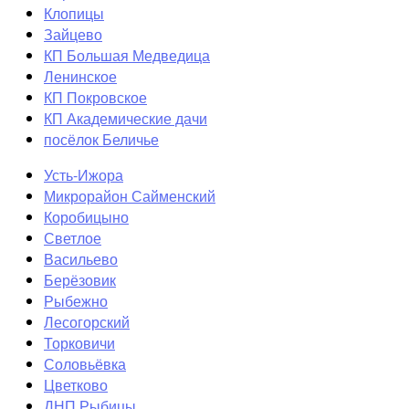
Клопицы
Зайцево
КП Большая Медведица
Ленинское
КП Покровское
КП Академические дачи
посёлок Беличье
Усть-Ижора
Микрорайон Сайменский
Коробицыно
Светлое
Васильево
Берёзовик
Рыбежно
Лесогорский
Торковичи
Соловьёвка
Цветково
ДНП Рыбицы