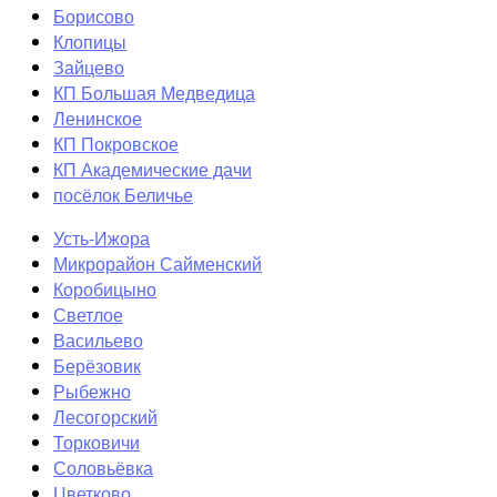
Борисово
Клопицы
Зайцево
КП Большая Медведица
Ленинское
КП Покровское
КП Академические дачи
посёлок Беличье
Усть-Ижора
Микрорайон Сайменский
Коробицыно
Светлое
Васильево
Берёзовик
Рыбежно
Лесогорский
Торковичи
Соловьёвка
Цветково