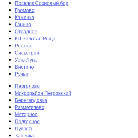
Поселок Сосновый бор
Громово
Каменка
Ганино
Отрадное
КП Золотая Роща
Рогожа
Сясьстрой
Усть-Луга
Вистино
Ручьи
Парголово
Микрорайон Петровский
Бернгардовка
Разметелево
Моторное
Подгорное
Пудость
Заневка